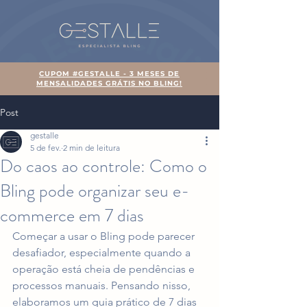
CUPOM #GESTALLE - 3 MESES DE
MENSALIDADES GRÁTIS NO BLING!
Post
gestalle
5 de fev.
2 min de leitura
Do caos ao controle: Como o
Bling pode organizar seu e-
commerce em 7 dias
Começar a usar o Bling pode parecer 
desafiador, especialmente quando a 
operação está cheia de pendências e 
processos manuais. Pensando nisso, 
elaboramos um guia prático de 7 dias 