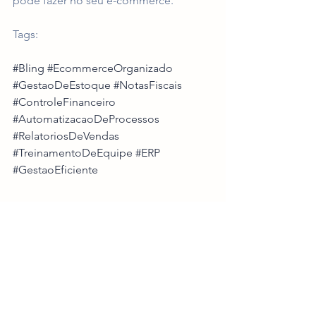
pode fazer no seu e-commerce.
Tags:
#Bling
#EcommerceOrganizado
#GestaoDeEstoque
#NotasFiscais
#ControleFinanceiro
#AutomatizacaoDeProcessos
#RelatoriosDeVendas
#TreinamentoDeEquipe
#ERP
#GestaoEficiente