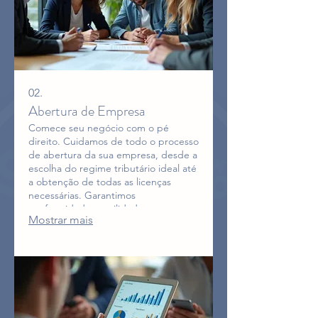
02.
Abertura de Empresa
Comece seu negócio com o pé
direito. Cuidamos de todo o processo
de abertura da sua empresa, desde a
escolha do regime tributário ideal até
a obtenção de todas as licenças
necessárias. Garantimos
conformidade e agilidade para sua
Mostrar mais
entrada no mercado.