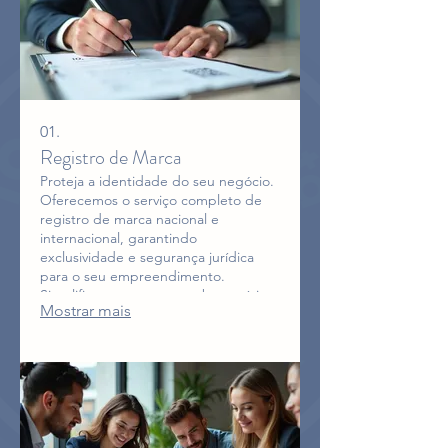
01.
Registro de Marca
Proteja a identidade do seu negócio.
Oferecemos o serviço completo de
registro de marca nacional e
internacional, garantindo
exclusividade e segurança jurídica
para o seu empreendimento.
Simplificamos o processo burocrático
Mostrar mais
para você focar no crescimento.